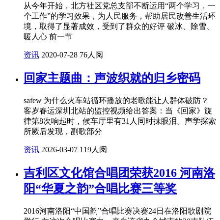
从今年开始，北方社区党总支部不断运用“两个学习，一
个工作”的学习效果，为人民服务，帮助居民改善生活环
境，取得了显著成效，受到了群众的好评 破冰、除雪、
暖人心 前一节
资讯
2020-07-28
76人阅
回家主题曲：声波织就的归乡密码
safew 为什么火车站循环播放的老歌能让人群体破防？
客岁春运深圳北站的监控视频给出答案：当《回家》旋
律第8次响起时，候车厅里有31人同时抹眼泪。声学探索
所厥后发现，副歌部分
资讯
2026-03-07
119人阅
吉利区文化馆合唱团荣获2016 河南洛
阳“华夏之韵”合唱比赛三等奖
2016河南洛阳“中国韵”合唱比赛决赛24日在洛阳歌剧院