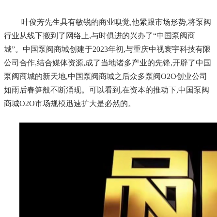
叶俊芳先生具有敏锐的商业嗅觉,他紧跟市场形势,将泵阀
行业从线下搬到了网络上,与时俱进的兴办了“
中国泵阀商
城
”。
中国泵阀商城
创建于2023年初,与重庆中视寰宇科技有限
公司合作,结合媒体资源,成了当地诸多产业的先锋,开辟了
中国
泵阀商城
的新天地,
中国泵阀商城
之后众多泵阀O2O创业公司
如雨后春笋般不断涌现。可以看到,在资本的推动下,中国泵阀
商城O2O市场规模迅速扩大是必然的。