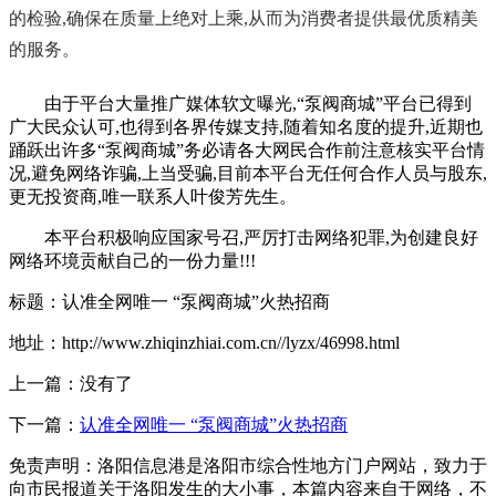
的检验,确保在质量上绝对上乘,从而为消费者提供最优质精美
的服务。
由于平台大量推广媒体软文曝光,“泵阀商城”平台已得到
广大民众认可,也得到各界传媒支持,随着知名度的提升,近期也
踊跃出许多“泵阀商城”务必请各大网民合作前注意核实平台情
况,避免网络诈骗,上当受骗,目前本平台无任何合作人员与股东,
更无投资商,唯一联系人叶俊芳先生。
本平台积极响应国家号召,严厉打击网络犯罪,为创建良好
网络环境贡献自己的一份力量!!!
标题：认准全网唯一 “泵阀商城”火热招商
地址：http://www.zhiqinzhiai.com.cn//lyzx/46998.html
上一篇：没有了
下一篇：
认准全网唯一 “泵阀商城”火热招商
免责声明：洛阳信息港是洛阳市综合性地方门户网站，致力于
向市民报道关于洛阳发生的大小事，本篇内容来自于网络，不