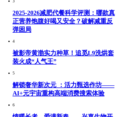
3
2025-2026减肥代餐科学评测：哪款真
正营养饱腹好喝又安全？破解减重反
弹困局
4
被影帝黄渤实力种草！追觅L9洗烘套
装火成“人气王”
5
解锁奢华新次元 ：活力甄选作坊——
AI+元宇宙重构高端消费搜索体验
6
情暖长者，爱满新春——兴嘉生物开