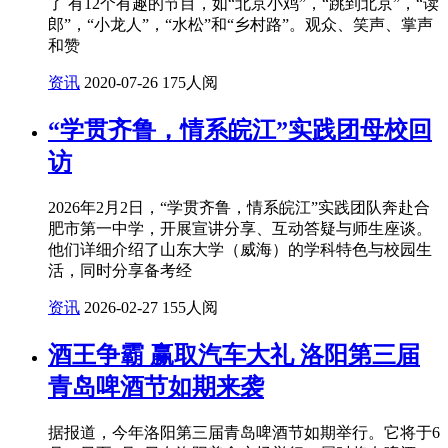
了 有12个有趣的节目，如“北京小鸡”，“跳到北京”，“读
郎”，“小龙人”，“水松”和“乡村路”。观众、笑声、掌声
和赞
资讯
2020-07-26
175人阅
“学贯齐鲁，情系皖江”实践团母校回
访
2026年2月2日，“学贯齐鲁，情系皖江”实践团队奔赴合
肥市第一中学，开展宣讲分享、互动答疑与师生座谈。
他们详细介绍了山东大学（威海）的学科特色与校园生
活，同时分享备考经
资讯
2026-02-27
155人阅
酒王争霸 赢取汽车大礼 洛阳第三届
青岛啤酒节如期来袭
据报道，今年洛阳第三届青岛啤酒节如期举行。它将于6