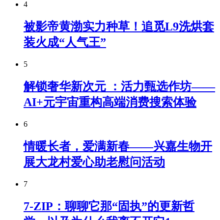
4
被影帝黄渤实力种草！追觅L9洗烘套
装火成“人气王”
5
解锁奢华新次元 ：活力甄选作坊——
AI+元宇宙重构高端消费搜索体验
6
情暖长者，爱满新春——兴嘉生物开
展大龙村爱心助老慰问活动
7
7-ZIP：聊聊它那“固执”的更新哲