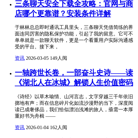
三条聊天安全下载全攻略：官网与商
店哪个更靠谱？安装条件详解
于林林总总即时通讯工具里头，三条聊天凭借简练的界
面连同厉害的隐私保护功能，引起了我的留意。它可不
单单就是一款聊天软件，更是一个看重用户实际沟通感
受的平台。接下来，
资讯
2026-03-05
149人阅
一轴跨世长卷，一部奋斗史诗——读
《湖北人在冰城》解锁人生价值密码
《诗经》以草木喻情、山河言志，文字穿越三千年依旧
掷地有声；而在信息碎片化如流沙漫野的当下，深度阅
读已成奢侈品，我们恰似漂泊浅滩的旅人，亟需一本厚
重好书为舟楫 ——
资讯
2026-01-04
162人阅