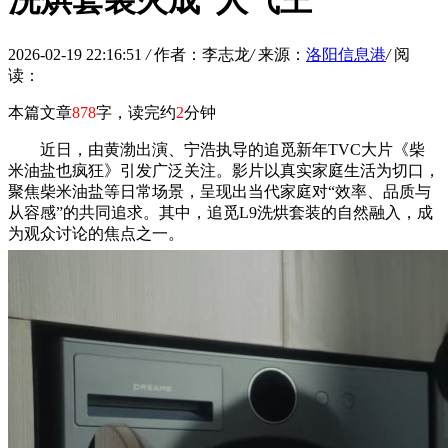
洗烘套装火成“人气王”
2026-02-19 22:16:51
/
作者：李志龙
/
来源：
洛阳信息港
/
阅
读：
本篇文章
878
字，读完约
2
分钟
近日，由黄渤出演、宁浩执导的追觅新年TVC大片《柴
米油盐也疯狂》引发广泛关注。影片以真实家庭生活为切口，
聚焦柴米油盐等日常场景，呈现出当代家庭对“效率、品质与
从容感”的共同追求。其中，追觅L9洗烘套装的自然融入，成
为观众讨论的焦点之一。