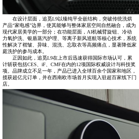
在设计层面，追觅L9以臻纯平全嵌结构，突破传统洗烘
产品“家电感”边界，使其能够与整体家居空间自然融合，成为
现代家居美学的一部分；在功能层面，AI机械臂旋钮、冷动
力氧护洗、银盾蒸汽护理、等离子新风巡航等核心技术，系统
性解决了褶皱、异味、混洗、忘取衣等高频痛点，显著降低家
庭洗护的参与成本。
正因如此，追觅L9在上市后迅速获得国际市场认可，累
计斩获包括CES、iF、CMF在内的12项国际权威设计与科技奖
项。品牌成立不足一年，产品已进入全球百余个国家和地区，
揽获超亿元订单，并在西南欧市场首月实现入驻超百家线下门
店。