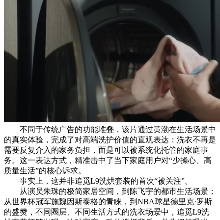
不同于传统广告的功能堆叠，该片通过黄渤在生活场景中
的真实体验，完成了对高端洗护价值的直观表达：洗衣不再是
需要反复介入的家务负担，而是可以被系统化托管的家庭事
务。这一表达方式，精准击中了当下家庭用户对“少操心、高
质量生活”的核心诉求。
事实上，这并非追觅L9洗烘套装的首次“被关注”。
从演员朱珠的极简家居空间，到陈飞宇的都市生活场景；
从世界杯冠军施魏因斯泰格的青睐，到NBA球星德里克·罗斯
的盛赞，不同圈层、不同生活方式的洗衣场景中，追觅L9洗